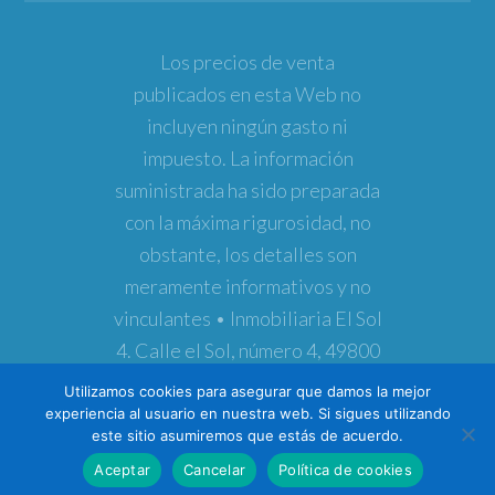
Los precios de venta
publicados en esta Web no
incluyen ningún gasto ni
impuesto. La información
suministrada ha sido preparada
con la máxima rigurosidad, no
obstante, los detalles son
meramente informativos y no
vinculantes • Inmobiliaria El Sol
4. Calle el Sol, número 4, 49800
Toro (Zamora) • Teléfono
Utilizamos cookies para asegurar que damos la mejor
980691773 • Copyright ©
experiencia al usuario en nuestra web. Si sigues utilizando
este sitio asumiremos que estás de acuerdo.
2026
Inmobiliaria El Sol 4
Aceptar
Cancelar
Política de cookies