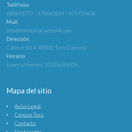
Teléfono
:
980691773 – 678665839 – 679725636
Mail:
info@inmobiliariaelsol4.com
Dirección
Calle el Sol 4, 49800, Toro (Zamora)
Horario
Lunes a Viernes: 10:00 a 20:00 h.
Mapa del sitio
Aviso Legal
Conoce Toro
Contacto
Destacados