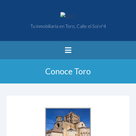
Tu inmobiliaria en Toro, Calle el Sol nº4
Conoce Toro