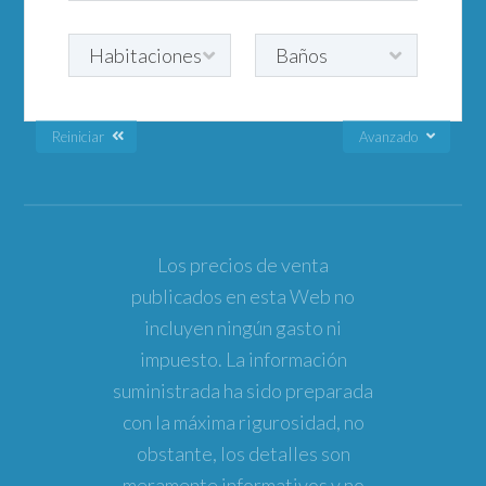
Reiniciar
Avanzado
Los precios de venta
publicados en esta Web no
incluyen ningún gasto ni
impuesto. La información
suministrada ha sido preparada
con la máxima rigurosidad, no
obstante, los detalles son
meramente informativos y no