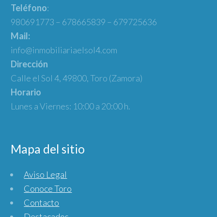
Teléfono
:
980691773 – 678665839 – 679725636
Mail:
info@inmobiliariaelsol4.com
Dirección
Calle el Sol 4, 49800, Toro (Zamora)
Horario
Lunes a Viernes: 10:00 a 20:00 h.
Mapa del sitio
Aviso Legal
Conoce Toro
Contacto
Destacados