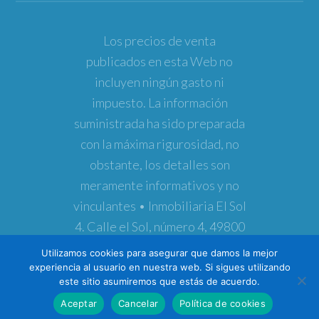
Los precios de venta
publicados en esta Web no
incluyen ningún gasto ni
impuesto. La información
suministrada ha sido preparada
con la máxima rigurosidad, no
obstante, los detalles son
meramente informativos y no
vinculantes • Inmobiliaria El Sol
4. Calle el Sol, número 4, 49800
Toro (Zamora) • Teléfono
Utilizamos cookies para asegurar que damos la mejor
980691773 • Copyright ©
experiencia al usuario en nuestra web. Si sigues utilizando
este sitio asumiremos que estás de acuerdo.
2026
Inmobiliaria El Sol 4
Aceptar
Cancelar
Política de cookies