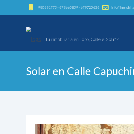
980691773 - 678665839 - 679725636
info@inmobilia
Tu inmobiliaria en Toro, Calle el Sol nº4
Solar en Calle Capuch