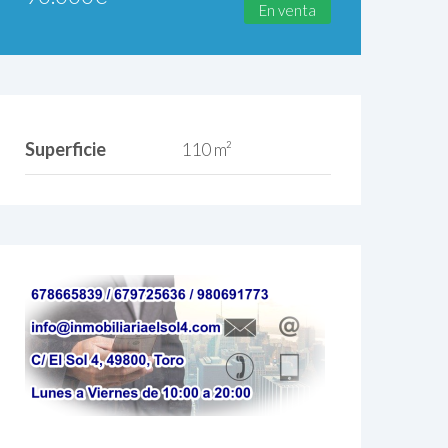
En venta
Superficie
110 m²