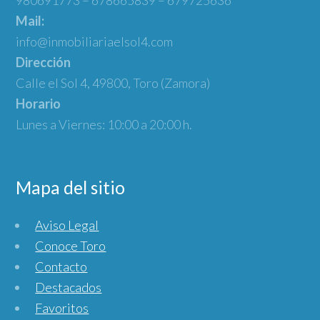
980691773 – 678665839 – 679725636
Mail:
info@inmobiliariaelsol4.com
Dirección
Calle el Sol 4, 49800, Toro (Zamora)
Horario
Lunes a Viernes: 10:00 a 20:00 h.
Mapa del sitio
Aviso Legal
Conoce Toro
Contacto
Destacados
Favoritos