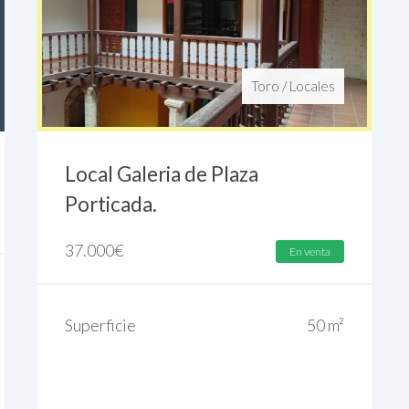
Toro
/
Locales
Local Galeria de Plaza
Porticada.
37.000
€
En venta
Superficie
50 m²