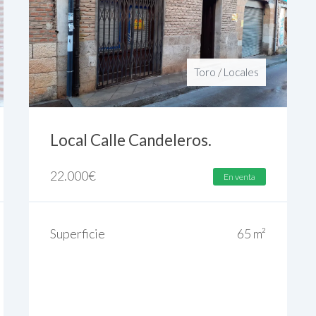
Toro
/
Locales
Local Calle Candeleros.
22.000
€
En venta
Superficie
65 m²