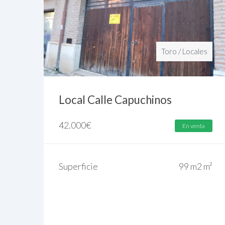
Toro
/
Locales
Local Calle Capuchinos
42.000
€
En venta
Superficie
99 m2 m²