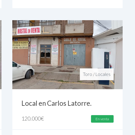
Toro
/
Locales
Local en Carlos Latorre.
120.000
€
En venta