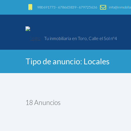
980691773 - 678665839 - 679725636
info@inmobilia
Tu inmobiliaria en Toro, Calle el Sol nº4
Tipo de anuncio:
Locales
18
Anuncios