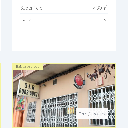
Superficie
430 m²
Garaje
si
Bajada de precio
Toro
/
Locales