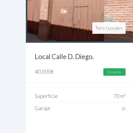
Toro
/
Locales
Local Calle D. Diego.
40.000
€
En venta
Superficie
70 m²
Garaje
si