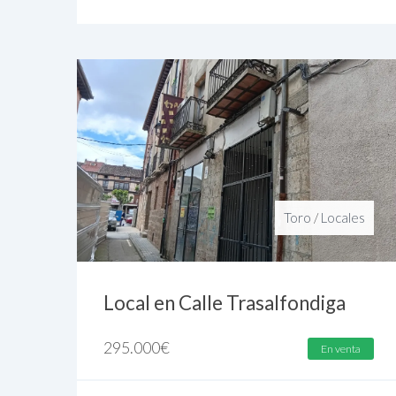
Toro
/
Locales
Local en Calle Trasalfondiga
295.000
€
En venta